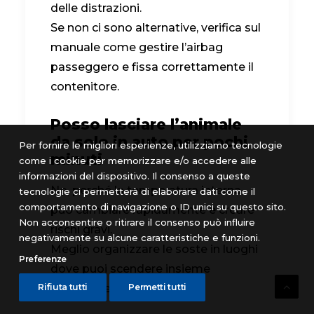
delle distrazioni.
Se non ci sono alternative, verifica sul
manuale come gestire l’airbag
passeggero e fissa correttamente il
contenitore.
Posso lasciare l’animale
da solo in auto per pochi
Per fornire le migliori esperienze, utilizziamo tecnologie
minuti
come i cookie per memorizzare e/o accedere alle
informazioni del dispositivo. Il consenso a queste
No, perché la temperatura interna
tecnologie ci permetterà di elaborare dati come il
comportamento di navigazione o ID unici su questo sito.
può cambiare rapidamente e creare
Non acconsentire o ritirare il consenso può influire
rischi gravi.
negativamente su alcune caratteristiche e funzioni.
Meglio organizzare le soste in luoghi
Preferenze
dove puoi scendere insieme
all’animale.
Rifiuta tutti
Permetti tutti