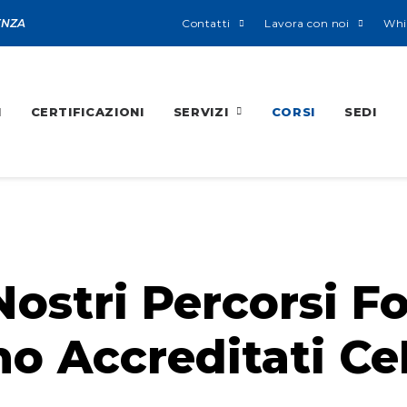
ENZA
Contatti
Lavora con noi
Whi
I
CERTIFICAZIONI
SERVIZI
CORSI
SEDI
 Nostri Percorsi F
o Accreditati Ce