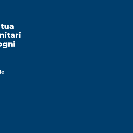
 tua
CHI SIAMO
nitari
CONVENZIONI
 ogni
SERVIZI
RICOVERI E DIMISSIONI OSPEDALIERE
TRASPORTI CON AMBULANZA E
le
VETTURE PER VISITE MEDICHE
TRASFERIMENTI NAZIONALI ED
INTERNAZIONALI
AMBULANZA VETERINARIA
UNITÀ CINOFILA
CERTIFICAZIONI
CORSI