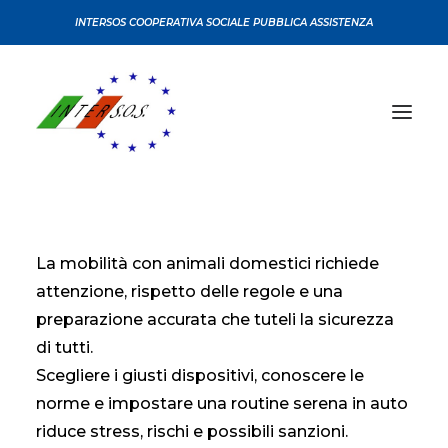
INTERSOS COOPERATIVA SOCIALE PUBBLICA ASSISTENZA
CHI SIAMO
La mobilità con animali domestici richiede
CONVENZIONI
attenzione, rispetto delle regole e una
CERTIFICAZIONI
preparazione accurata che tuteli la sicurezza
SERVIZI
di tutti.
CORSI
Scegliere i giusti dispositivi, conoscere le
SEDI
norme e impostare una routine serena in auto
riduce stress, rischi e possibili sanzioni.
NEWS