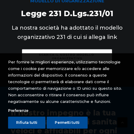
MODELLO DI ORGANIZZAZIONE
Legge 231 D.Lgs.231/01
La nostra società ha adottato il modello
organizzativo 231 di cui si allega link
SCARICA IL NOSTRO MODELLO 
ORGANIZZATIVO
Per fornire le migliori esperienze, utilizziamo tecnologie
come i cookie per memorizzare e/o accedere alle
informazioni del dispositivo. Il consenso a queste
tecnologie ci permetterà di elaborare dati come il
comportamento di navigazione o ID unici su questo sito.
Non acconsentire o ritirare il consenso può influire
negativamente su alcune caratteristiche e funzioni.
Preferenze
Il nostro impegno è la tua
sicurezza: trasporti sanitari
Rifiuta tutti
Permetti tutti
veloci e affidabili per ogni