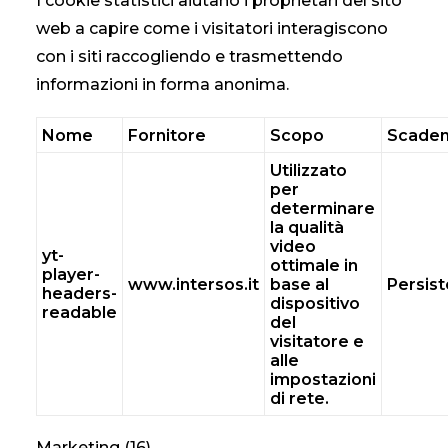
I cookie statistici aiutano i proprietari del sito
web a capire come i visitatori interagiscono
con i siti raccogliendo e trasmettendo
informazioni in forma anonima.
Nome
Fornitore
Scopo
Scade
Utilizzato
per
determinare
la qualità
video
yt-
ottimale in
player-
www.intersos.it
base al
Persis
headers-
dispositivo
readable
del
visitatore e
alle
impostazioni
di rete.
Marketing (16)