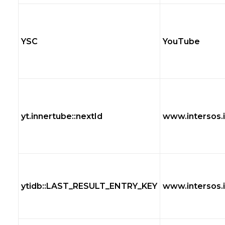
YSC
YouTube
yt.innertube::nextId
www.intersos.i
ytidb::LAST_RESULT_ENTRY_KEY
www.intersos.i