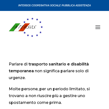
INTERSOS COOPERATIVA SOCIALE PUBBLICA ASSISTENZA
CHI SIAMO
Parlare di
trasporto sanitario e disabilità
CONVENZIONI
temporanea
non significa parlare solo di
CERTIFICAZIONI
urgenze.
SERVIZI
Molte persone, per un periodo limitato, si
CORSI
trovano a non riuscire più a gestire uno
SEDI
spostamento come prima.
NEWS