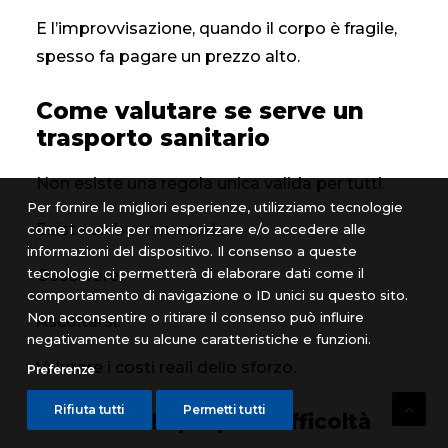
E l’improvvisazione, quando il corpo è fragile,
spesso fa pagare un prezzo alto.
Come valutare se serve un
trasporto sanitario
Non esiste una regola unica valida per tutti.
Per fornire le migliori esperienze, utilizziamo tecnologie
Esiste un buon metodo.
come i cookie per memorizzare e/o accedere alle
informazioni del dispositivo. Il consenso a queste
tecnologie ci permetterà di elaborare dati come il
Osservare.
comportamento di navigazione o ID unici su questo sito.
Non acconsentire o ritirare il consenso può influire
Ascoltarsi.
negativamente su alcune caratteristiche e funzioni.
Valutare i costi reali dello sforzo.
Preferenze
Rifiuta tutti
Permetti tutti
Ascoltare le proprie difficoltà