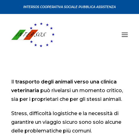
INTERSOS COOPERATIVA SOCIALE PUBBLICA ASSISTENZA
CHI SIAMO
Il
trasporto degli animali verso una clinica
CONVENZIONI
veterinaria
può rivelarsi un momento critico,
CERTIFICAZIONI
sia per i proprietari che per gli stessi animali.
SERVIZI
Stress, difficoltà logistiche e la necessità di
CORSI
garantire un viaggio sicuro sono solo alcune
SEDI
delle problematiche più comuni.
NEWS