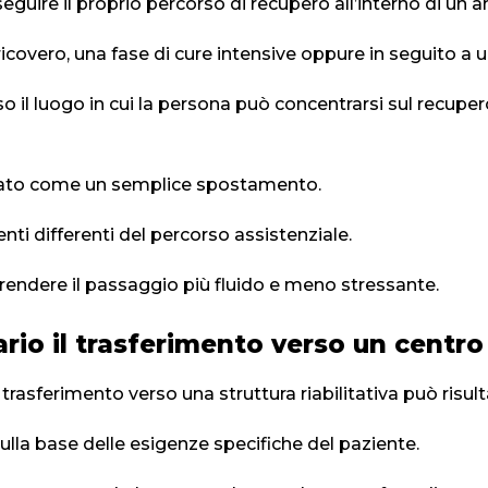
seguire il proprio percorso di recupero all’interno di un 
overo, una fase di cure intensive oppure in seguito a un
so il luogo in cui la persona può concentrarsi sul recuper
erato come un semplice spostamento.
ti differenti del percorso assistenziale.
endere il passaggio più fluido e meno stressante.
o il trasferimento verso un centro r
 trasferimento verso una struttura riabilitativa può risu
ulla base delle esigenze specifiche del paziente.