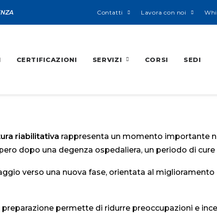
ENZA
Contatti
Lavora con noi
Whi
I
CERTIFICAZIONI
SERVIZI
CORSI
SEDI
ra riabilitativa
rappresenta un momento importante nel
cupero dopo una degenza ospedaliera, un periodo di cure
saggio verso una nuova fase, orientata al miglioramento d
preparazione permette di ridurre preoccupazioni e ince