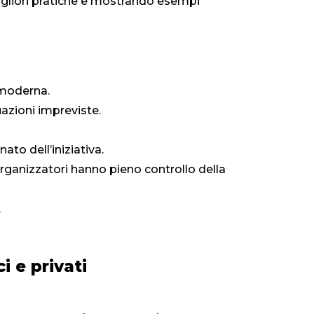
migliori pratiche e mostrando esempi
 moderna.
azioni impreviste.
o dell’iniziativa.
organizzatori hanno pieno controllo della
.
i e privati