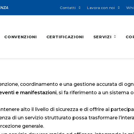
ENZA
Contatti
Lavora con noi
Whi
CONVENZIONI
CERTIFICAZIONI
SERVIZI
CO
tenzione, coordinamento e una gestione accurata di ogni
eventi e manifestazioni
, si fa riferimento a un sistema
tenere alto il livello di sicurezza e di offrire ai partecip
enza di un servizio strutturato possa trasformare l’inter
rcezione generale.