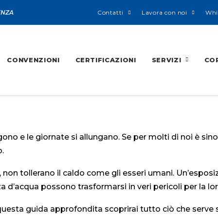
ENZA
Contatti
Lavora con noi
Whi
CONVENZIONI
CERTIFICAZIONI
SERVIZI
CO
gono e le giornate si allungano. Se per molti di noi è sin
.
, non tollerano il caldo come gli esseri umani. Un’esposi
’acqua possono trasformarsi in veri pericoli per la lor
questa guida approfondita scoprirai tutto ciò che serve 