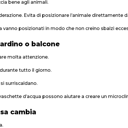
cia bene agli animali.
razione. Evita di posizionare l’animale direttamente dav
ma vanno posizionati in modo che non creino sbalzi eccess
iardino o balcone
fare molta attenzione.
durante tutto il giorno.
si surriscaldano.
e vaschette d’acqua possono aiutare a creare un microclim
osa cambia
a.