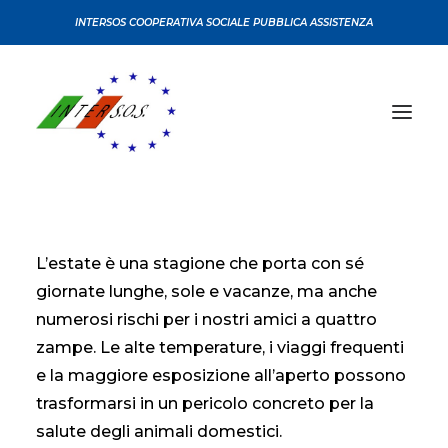
INTERSOS COOPERATIVA SOCIALE PUBBLICA ASSISTENZA
CHI SIAMO
L’estate è una stagione che porta con sé
CONVENZIONI
giornate lunghe, sole e vacanze, ma anche
CERTIFICAZIONI
numerosi rischi per i nostri amici a quattro
SERVIZI
zampe. Le alte temperature, i viaggi frequenti
CORSI
e la maggiore esposizione all’aperto possono
SEDI
trasformarsi in un pericolo concreto per la
salute degli animali domestici.
NEWS